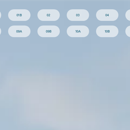
01B
02
03
04
09A
09B
10A
10B