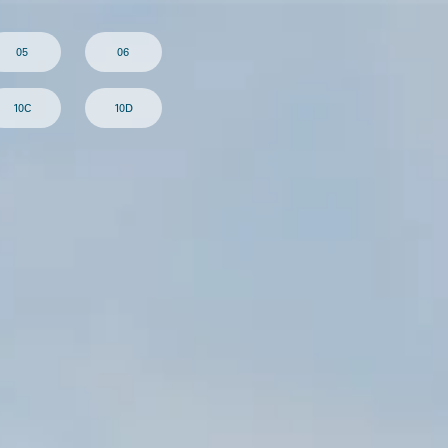
05
06
10C
10D